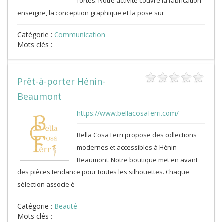
fortes. Notre activité couvre la fabrication
enseigne, la conception graphique et la pose sur
Catégorie :
Communication
Mots clés :
Prêt-à-porter Hénin-
Beaumont
https://www.bellacosaferri.com/
Bella Cosa Ferri propose des collections
modernes et accessibles à Hénin-
Beaumont. Notre boutique met en avant
des pièces tendance pour toutes les silhouettes. Chaque
sélection associe é
Catégorie :
Beauté
Mots clés :