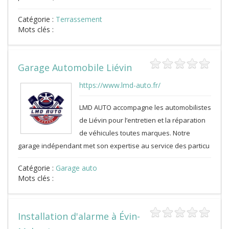
Catégorie :
Terrassement
Mots clés :
Garage Automobile Liévin
https://www.lmd-auto.fr/
LMD AUTO accompagne les automobilistes
de Liévin pour l’entretien et la réparation
de véhicules toutes marques. Notre
garage indépendant met son expertise au service des particu
Catégorie :
Garage auto
Mots clés :
Installation d'alarme à Évin-