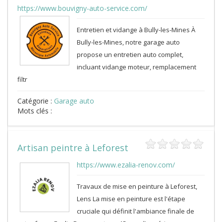
https://www.bouvigny-auto-service.com/
Entretien et vidange à Bully-les-Mines À
Bully-les-Mines, notre garage auto
propose un entretien auto complet,
incluant vidange moteur, remplacement
filtr
Catégorie :
Garage auto
Mots clés :
Artisan peintre à Leforest
https://www.ezalia-renov.com/
Travaux de mise en peinture à Leforest,
Lens La mise en peinture est l'étape
cruciale qui définit l'ambiance finale de