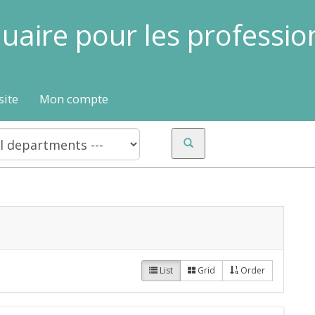
uaire pour les professio
site
Mon compte
List
Grid
Order