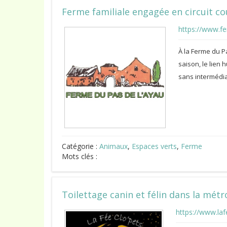
Ferme familiale engagée en circuit co
https://www.f
À la Ferme du Pa
saison, le lien
sans intermédia
Catégorie :
Animaux
,
Espaces verts
,
Ferme
Mots clés :
Toilettage canin et félin dans la métro
https://www.laf