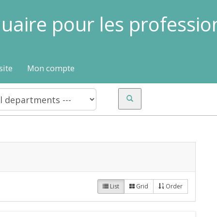
uaire pour les professio
site
Mon compte
List
Grid
Order