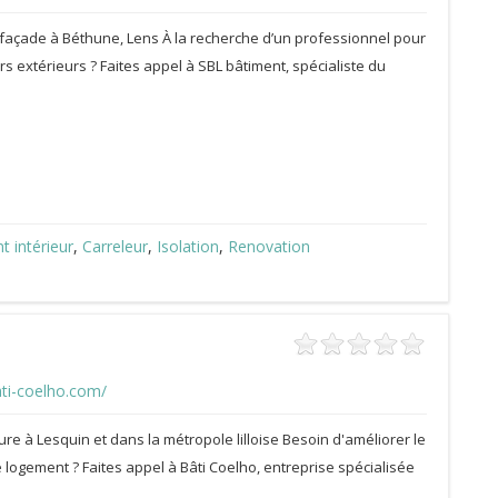
açade à Béthune, Lens À la recherche d’un professionnel pour
s extérieurs ? Faites appel à SBL bâtiment, spécialiste du
 intérieur
,
Carreleur
,
Isolation
,
Renovation
ti-coelho.com/
eure à Lesquin et dans la métropole lilloise Besoin d'améliorer le
e logement ? Faites appel à Bâti Coelho, entreprise spécialisée