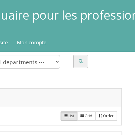
uaire pour les professio
site
Mon compte
List
Grid
Order